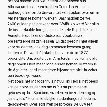
school daarom ook wel zitten! Ze openden hun
Athenaeum Illustre en haalden Gerardus Vossius,
tophoogleraar bij de Universiteit van Leiden, over om in
Amsterdam te komen werken. Daar hadden ze wel
2600 gulden per jaar voor over! Voilà, zo werd Vossius
de bestbetaalde hoogleraar in de hele Republiek. In de
Agnietenkapel aan de Oudezijds Voorburgwal
presenteerde hij zijn lessen. En dat deed hij niet alleen
voor studenten, ook dagjesmensen kwamen graag
luisteren. Dit was hét startschot voor de in 1877
opgerichte Universiteit van Amsterdam. Je kunt nu als
dagjesmens niet meer naar lessen komen luisteren in
de Agnietenkapel, maar deze bijzondere plek is zeker
een bezoekje waard.
Net zoals het Maagdenhuis natuurlijk! Heb jij het beeld
van de boze studenten die in ‘69 dit prominente
gebouw op het Spui binnenvielen en bezetten nog op
je netvlies? Hier is landelijke studentengeschiedenis
geschreven! Over schrijven gesproken: De UvA telt