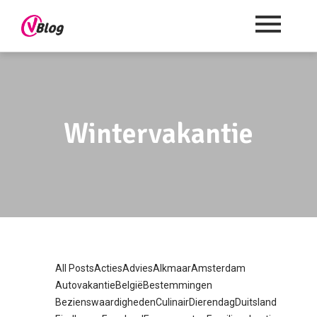
Wintervakantie
All Posts
Acties
Advies
Alkmaar
Amsterdam
Autovakantie
België
Bestemmingen
Bezienswaardigheden
Culinair
Dierendag
Duitsland