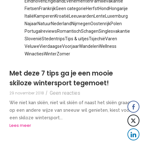
Eindhoven
Engeland
Evenementen
Familievakantie
Fietsen
Frankrijk
Geen categorie
Herfst
Hond
Hongarije
Italië
Kamperen
Kroatië
Leeuwarden
Lente
Luxemburg
Najaar
Natuur
Nederland
Nijmegen
Oostenrijk
Polen
Portugal
reviews
Romantisch
Schagen
Singlesvakantie
Slovenië
Stedentrips
Tips & uitjes
Tsjechië
Varen
Veluwe
Vierdaagse
Voorjaar
Wandelen
Wellness
Winacties
Winter
Zomer
Met deze 7 tips ga je een mooie
skiloze wintersport tegemoet!
Geen reacties
29 november 2018
/
Wie niet kan skiën, niet wil skiën of naast het skiën graag
op een andere wijze van sneeuw wil genieten, kiest voor
een skiloze wintersport...
Lees meer