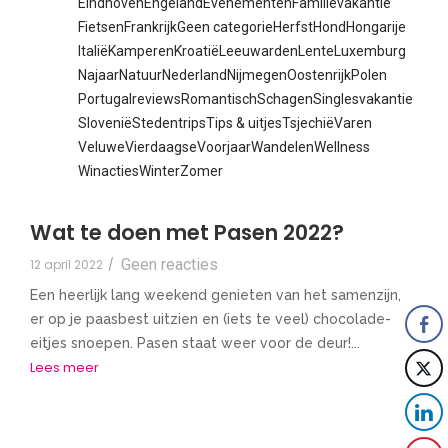
Eindhoven
Engeland
Evenementen
Familievakantie
Fietsen
Frankrijk
Geen categorie
Herfst
Hond
Hongarije
Italië
Kamperen
Kroatië
Leeuwarden
Lente
Luxemburg
Najaar
Natuur
Nederland
Nijmegen
Oostenrijk
Polen
Portugal
reviews
Romantisch
Schagen
Singlesvakantie
Slovenië
Stedentrips
Tips & uitjes
Tsjechië
Varen
Veluwe
Vierdaagse
Voorjaar
Wandelen
Wellness
Winacties
Winter
Zomer
Wat te doen met Pasen 2022?
Geen reacties
12 april 2022
/
Een heerlijk lang weekend genieten van het samenzijn,
er op je paasbest uitzien en (iets te veel) chocolade-
eitjes snoepen. Pasen staat weer voor de deur!...
Lees meer