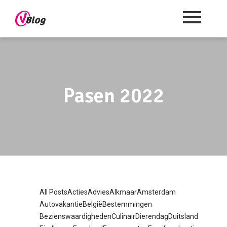
Pasen 2022
All Posts
Acties
Advies
Alkmaar
Amsterdam
Autovakantie
België
Bestemmingen
Bezienswaardigheden
Culinair
Dierendag
Duitsland