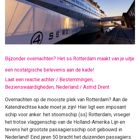
van
je
uitje
een
nostalgische
belevenis
aan
Bijzonder overnachten? Het ss Rotterdam maakt van je uitje
de
kade!
een nostalgische belevenis aan de kade!
Laat een reactie achter
/
Bestemmingen
,
Bezienswaardigheden
,
Nederland
/
Astrid Drent
Overnachten op de mooiste plek van Rotterdam? Aan de
Katendrechtse kade moet je zijn! Hier ligt een imposant
schip voor anker: het stoomschip (ss) Rotterdam, vroeger
het trotse vlaggenschip van de Holland-Amerika Lijn en
tevens het grootste passagiersschip ooit gebouwd in
Nederland! Eind jaren 50 bracht het duizenden passagiers