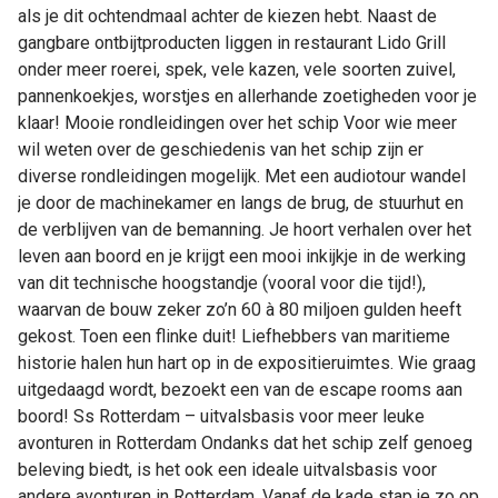
als je dit ochtendmaal achter de kiezen hebt. Naast de
gangbare ontbijtproducten liggen in restaurant Lido Grill
onder meer roerei, spek, vele kazen, vele soorten zuivel,
pannenkoekjes, worstjes en allerhande zoetigheden voor je
klaar! Mooie rondleidingen over het schip Voor wie meer
wil weten over de geschiedenis van het schip zijn er
diverse rondleidingen mogelijk. Met een audiotour wandel
je door de machinekamer en langs de brug, de stuurhut en
de verblijven van de bemanning. Je hoort verhalen over het
leven aan boord en je krijgt een mooi inkijkje in de werking
van dit technische hoogstandje (vooral voor die tijd!),
waarvan de bouw zeker zo’n 60 à 80 miljoen gulden heeft
gekost. Toen een flinke duit! Liefhebbers van maritieme
historie halen hun hart op in de expositieruimtes. Wie graag
uitgedaagd wordt, bezoekt een van de escape rooms aan
boord! Ss Rotterdam – uitvalsbasis voor meer leuke
avonturen in Rotterdam Ondanks dat het schip zelf genoeg
beleving biedt, is het ook een ideale uitvalsbasis voor
andere avonturen in Rotterdam. Vanaf de kade stap je zo op