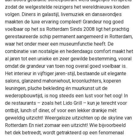
zodat de welgestelde reizigers het wereldnieuws konden
volgen. Diners in galastijl, livemuziek en dansavondjes
maakten de luxe ervaring compleet! Grandeur nog goed
voelbaar op het ss Rotterdam Sinds 2008 ligt het prachtig
gerestaureerde schip permanent aangemeerd in Rotterdam,
waar het onder meer een museumfunctie heeft. De
combinatie van nostalgie en hedendaags comfort maakt het
al jaren tot een unieke en zeer gewilde bestemming, vooral
omdat de grandeur van toen nog overal goed voelbaar is.
Het interieur in vijftiger jaren-stijl, bestaande uit elegante
salons, glanzend mahoniehout, kroonluchters, koperen
leuningen, pluche bekleding én muurkunst uit de
wederopbouwtijd, is nog steeds een lust voor het oog! In
de restaurants – zoals het Lido Grill – kun je terecht voor
ontbijt, lunch of diner, of voor een lekker drankje mét
geweldig uitzicht! Weergaloze uitzichten op de skyline van
Rotterdam En niet zomaar een uitzicht! Wie bijvoorbeeld
het dek betreedt, wordt getrakteerd op een fenomenaal