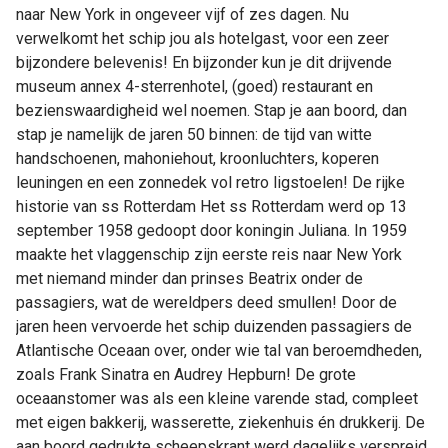
naar New York in ongeveer vijf of zes dagen. Nu
verwelkomt het schip jou als hotelgast, voor een zeer
bijzondere belevenis! En bijzonder kun je dit drijvende
museum annex 4-sterrenhotel, (goed) restaurant en
bezienswaardigheid wel noemen. Stap je aan boord, dan
stap je namelijk de jaren 50 binnen: de tijd van witte
handschoenen, mahoniehout, kroonluchters, koperen
leuningen en een zonnedek vol retro ligstoelen! De rijke
historie van ss Rotterdam Het ss Rotterdam werd op 13
september 1958 gedoopt door koningin Juliana. In 1959
maakte het vlaggenschip zijn eerste reis naar New York
met niemand minder dan prinses Beatrix onder de
passagiers, wat de wereldpers deed smullen! Door de
jaren heen vervoerde het schip duizenden passagiers de
Atlantische Oceaan over, onder wie tal van beroemdheden,
zoals Frank Sinatra en Audrey Hepburn! De grote
oceaanstomer was als een kleine varende stad, compleet
met eigen bakkerij, wasserette, ziekenhuis én drukkerij. De
aan boord gedrukte scheepskrant werd dagelijks verspreid