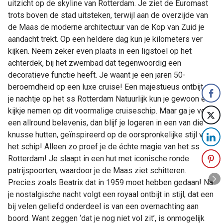
uitzicht op de skyline van Rotterdam. Je ziet de Euromast
trots boven de stad uitsteken, terwijl aan de overzijde van
de Maas de moderne architectuur van de Kop van Zuid je
aandacht trekt. Op een heldere dag kun je kilometers ver
kijken. Neem zeker even plaats in een ligstoel op het
achterdek, bij het zwembad dat tegenwoordig een
decoratieve functie heeft. Je waant je een jaren 50-
beroemdheid op een luxe cruise! Een majestueus ontbijt na
je nachtje op het ss Rotterdam Natuurlijk kun je gewoon een
kijkje nemen op dit voormalige cruiseschip. Maar ga je voor
een allround belevenis, dan blijf je logeren in een van die
knusse hutten, geïnspireerd op de oorspronkelijke stijl van
het schip! Alleen zo proef je de échte magie van het ss
Rotterdam! Je slaapt in een hut met iconische ronde
patrijspoorten, waardoor je de Maas ziet schitteren.
Precies zoals Beatrix dat in 1959 moet hebben gedaan! Na
je nostalgische nacht volgt een royaal ontbijt in stijl, dat een
bij velen geliefd onderdeel is van een overnachting aan
boord. Want zeggen ‘dat je nog niet vol zit’, is onmogelijk