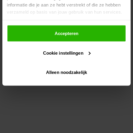
informatie die je aan ze hebt verstrekt of die ze hebben
information)
.
verzameld op basis van jouw gebruik van hun services.
Als je op "Accepteer" klikt, dan geef je Voordeeluitjes.nl
toestemming om cookies voor social media en
Accepteren
gepersonaliseerde advertenties te plaatsen.
Cookie instellingen
Lees hier meer over in ons
privacybeleid
en
cookiebeleid
.
Alleen noodzakelijk
Via "Cookie instellingen" kun je ook zelf instellen welke
cookies worden geplaatst. Je kunt je keuze altijd wijzigen
of intrekken op ons
cookiebeleid
.