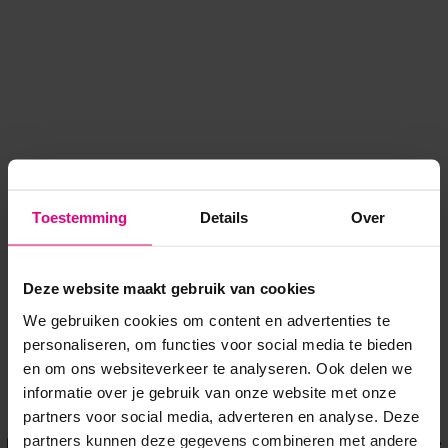
Toestemming
Details
Over
Deze website maakt gebruik van cookies
We gebruiken cookies om content en advertenties te
personaliseren, om functies voor social media te bieden
en om ons websiteverkeer te analyseren. Ook delen we
informatie over je gebruik van onze website met onze
Application error: a client-side exception has occurred
while
partners voor social media, adverteren en analyse. Deze
partners kunnen deze gegevens combineren met andere
loading
www.voordeeluitjes.nl
(see the browser console for more