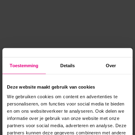
Toestemming
Details
Over
Deze website maakt gebruik van cookies
We gebruiken cookies om content en advertenties te
personaliseren, om functies voor social media te bieden
en om ons websiteverkeer te analyseren. Ook delen we
informatie over je gebruik van onze website met onze
Application error: a client-side exception has occurred
while
partners voor social media, adverteren en analyse. Deze
partners kunnen deze gegevens combineren met andere
loading
www.voordeeluitjes.nl
(see the browser console for more