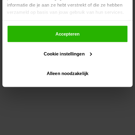
informatie die je aan ze hebt verstrekt of die ze hebben
information)
.
verzameld op basis van jouw gebruik van hun services.
Als je op "Accepteer" klikt, dan geef je Voordeeluitjes.nl
toestemming om cookies voor social media en
Accepteren
gepersonaliseerde advertenties te plaatsen.
Cookie instellingen
Lees hier meer over in ons
privacybeleid
en
cookiebeleid
.
Alleen noodzakelijk
Via "Cookie instellingen" kun je ook zelf instellen welke
cookies worden geplaatst. Je kunt je keuze altijd wijzigen
of intrekken op ons
cookiebeleid
.