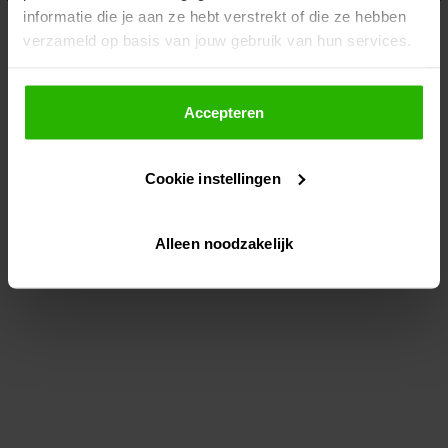
informatie die je aan ze hebt verstrekt of die ze hebben
information)
.
verzameld op basis van jouw gebruik van hun services.
Als je op "Accepteer" klikt, dan geef je Voordeeluitjes.nl
toestemming om cookies voor social media en
Accepteren
gepersonaliseerde advertenties te plaatsen.
Cookie instellingen
Lees hier meer over in ons
privacybeleid
en
cookiebeleid
.
Alleen noodzakelijk
Via "Cookie instellingen" kun je ook zelf instellen welke
cookies worden geplaatst. Je kunt je keuze altijd wijzigen
of intrekken op ons
cookiebeleid
.