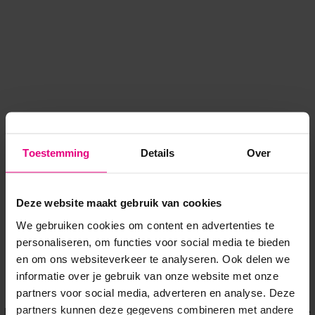
Toestemming
Details
Over
Deze website maakt gebruik van cookies
We gebruiken cookies om content en advertenties te
personaliseren, om functies voor social media te bieden
en om ons websiteverkeer te analyseren. Ook delen we
informatie over je gebruik van onze website met onze
Application error: a client-side exception has occurred
while
partners voor social media, adverteren en analyse. Deze
partners kunnen deze gegevens combineren met andere
loading
www.voordeeluitjes.nl
(see the browser console for more