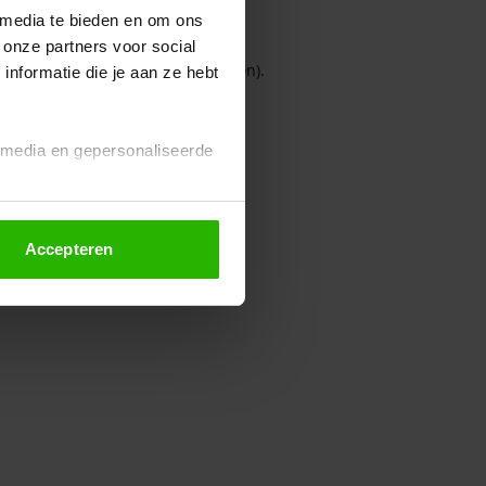
 media te bieden en om ons
 onze partners voor social
owser console for more information)
.
nformatie die je aan ze hebt
l media en gepersonaliseerde
Accepteren
euze altijd wijzigen of