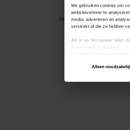
We gebruiken cookies om cont
websiteverkeer te analyseren
Application error: a client-side exc
media, adverteren en analys
verstrekt of die ze hebben v
Als je op "Accepteer" klikt,
advertenties te plaatsen.
Lees hier meer over in ons
p
Alleen noodzakelij
Via "Cookie instellingen" kun 
intrekken op ons
cookiebele