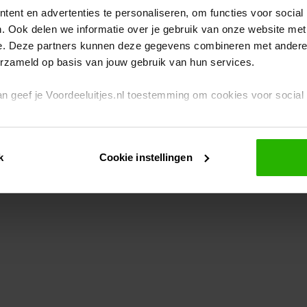
ent en advertenties te personaliseren, om functies voor social
. Ook delen we informatie over je gebruik van onze website met
eption has occurred
while loading
www.voordeeluitjes.nl
(see the br
e. Deze partners kunnen deze gegevens combineren met andere i
erzameld op basis van jouw gebruik van hun services.
 dan geef je Voordeeluitjes.nl toestemming om cookies voor socia
rivacybeleid
en
cookiebeleid
.
k
Cookie instellingen
je ook zelf instellen welke cookies worden geplaatst. Je kunt je k
id
.