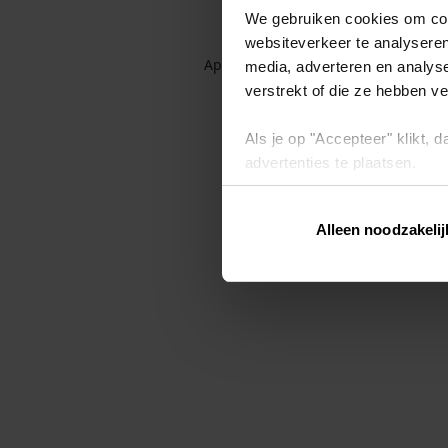
We gebruiken cookies om cont
websiteverkeer te analyseren
Application error: a client-side exc
media, adverteren en analys
verstrekt of die ze hebben v
Als je op "Accepteer" klikt,
advertenties te plaatsen.
Lees hier meer over in ons
p
Alleen noodzakelij
Via "Cookie instellingen" kun 
intrekken op ons
cookiebele