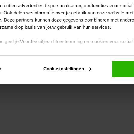
ent en advertenties te personaliseren, om functies voor social
. Ook delen we informatie over je gebruik van onze website met
eption has occurred
while loading
www.voordeeluitjes.nl
(see the br
e. Deze partners kunnen deze gegevens combineren met andere i
erzameld op basis van jouw gebruik van hun services.
 dan geef je Voordeeluitjes.nl toestemming om cookies voor socia
rivacybeleid
en
cookiebeleid
.
k
Cookie instellingen
je ook zelf instellen welke cookies worden geplaatst. Je kunt je k
id
.