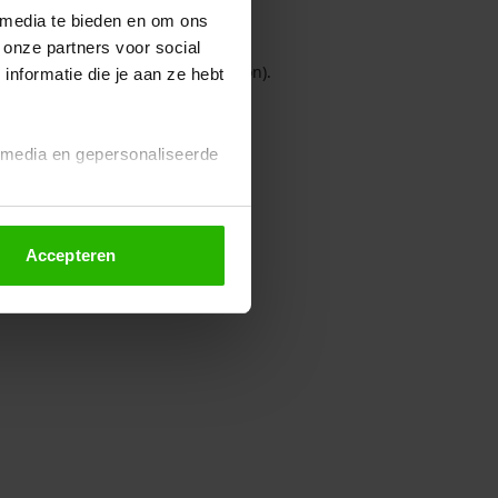
 media te bieden en om ons
 onze partners voor social
owser console for more information)
.
nformatie die je aan ze hebt
l media en gepersonaliseerde
Accepteren
euze altijd wijzigen of