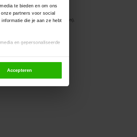
 media te bieden en om ons
 onze partners voor social
owser console for more information)
.
nformatie die je aan ze hebt
l media en gepersonaliseerde
Accepteren
euze altijd wijzigen of