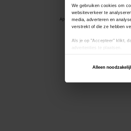
We gebruiken cookies om cont
websiteverkeer te analyseren
Application error: a client-side exc
media, adverteren en analys
verstrekt of die ze hebben v
Als je op "Accepteer" klikt,
advertenties te plaatsen.
Lees hier meer over in ons
p
Alleen noodzakelij
Via "Cookie instellingen" kun 
intrekken op ons
cookiebele