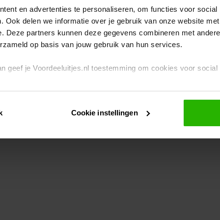
ent en advertenties te personaliseren, om functies voor social
. Ook delen we informatie over je gebruik van onze website met
eption has occurred
while loading
www.voordeeluitjes.nl
(see the br
e. Deze partners kunnen deze gegevens combineren met andere i
erzameld op basis van jouw gebruik van hun services.
 dan geef je Voordeeluitjes.nl toestemming om cookies voor socia
rivacybeleid
en
cookiebeleid
.
k
Cookie instellingen
je ook zelf instellen welke cookies worden geplaatst. Je kunt je k
id
.