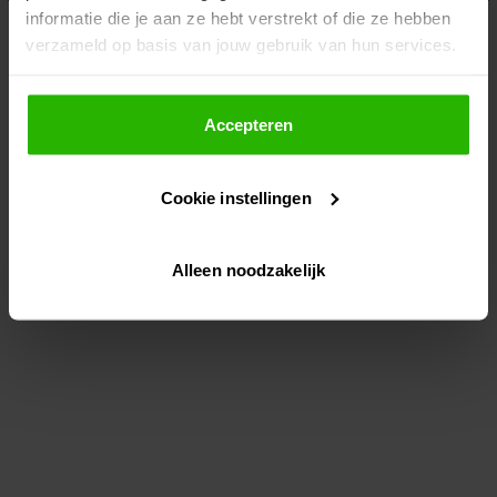
informatie die je aan ze hebt verstrekt of die ze hebben
information)
.
verzameld op basis van jouw gebruik van hun services.
Als je op "Accepteer" klikt, dan geef je Voordeeluitjes.nl
toestemming om cookies voor social media en
Accepteren
gepersonaliseerde advertenties te plaatsen.
Cookie instellingen
Lees hier meer over in ons
privacybeleid
en
cookiebeleid
.
Alleen noodzakelijk
Via "Cookie instellingen" kun je ook zelf instellen welke
cookies worden geplaatst. Je kunt je keuze altijd wijzigen
of intrekken op ons
cookiebeleid
.