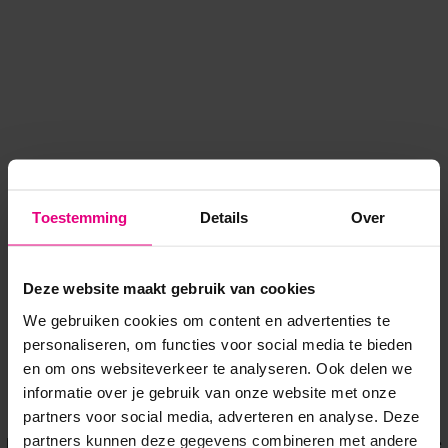
Toestemming
Details
Over
Deze website maakt gebruik van cookies
We gebruiken cookies om content en advertenties te
personaliseren, om functies voor social media te bieden
en om ons websiteverkeer te analyseren. Ook delen we
informatie over je gebruik van onze website met onze
Application error: a client-side exception has occurred
while
partners voor social media, adverteren en analyse. Deze
partners kunnen deze gegevens combineren met andere
loading
www.voordeeluitjes.nl
(see the browser console for more