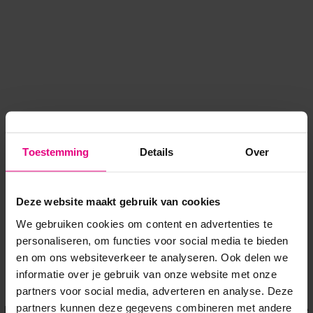
Toestemming
Details
Over
Deze website maakt gebruik van cookies
We gebruiken cookies om content en advertenties te
personaliseren, om functies voor social media te bieden
en om ons websiteverkeer te analyseren. Ook delen we
informatie over je gebruik van onze website met onze
Application error: a client-side exception has occurred
while
partners voor social media, adverteren en analyse. Deze
partners kunnen deze gegevens combineren met andere
loading
www.voordeeluitjes.nl
(see the browser console for more