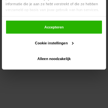
informatie die je aan ze hebt verstrekt of die ze hebben
information)
.
verzameld op basis van jouw gebruik van hun services.
Als je op "Accepteer" klikt, dan geef je Voordeeluitjes.nl
toestemming om cookies voor social media en
Accepteren
gepersonaliseerde advertenties te plaatsen.
Cookie instellingen
Lees hier meer over in ons
privacybeleid
en
cookiebeleid
.
Alleen noodzakelijk
Via "Cookie instellingen" kun je ook zelf instellen welke
cookies worden geplaatst. Je kunt je keuze altijd wijzigen
of intrekken op ons
cookiebeleid
.