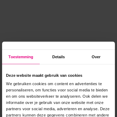
Toestemming
Details
Over
Deze website maakt gebruik van cookies
We gebruiken cookies om content en advertenties te
personaliseren, om functies voor social media te bieden
en om ons websiteverkeer te analyseren. Ook delen we
informatie over je gebruik van onze website met onze
Application error: a client-side exception has occurred
while
partners voor social media, adverteren en analyse. Deze
partners kunnen deze gegevens combineren met andere
loading
www.voordeeluitjes.nl
(see the browser console for more