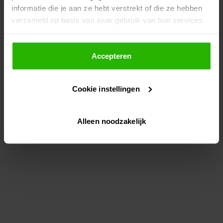
informatie die je aan ze hebt verstrekt of die ze hebben
information)
.
verzameld op basis van jouw gebruik van hun services.
Als je op "Accepteer" klikt, dan geef je Voordeeluitjes.nl
toestemming om cookies voor social media en
Accepteren
gepersonaliseerde advertenties te plaatsen.
Cookie instellingen
Lees hier meer over in ons
privacybeleid
en
cookiebeleid
.
Alleen noodzakelijk
Via "Cookie instellingen" kun je ook zelf instellen welke
cookies worden geplaatst. Je kunt je keuze altijd wijzigen
of intrekken op ons
cookiebeleid
.