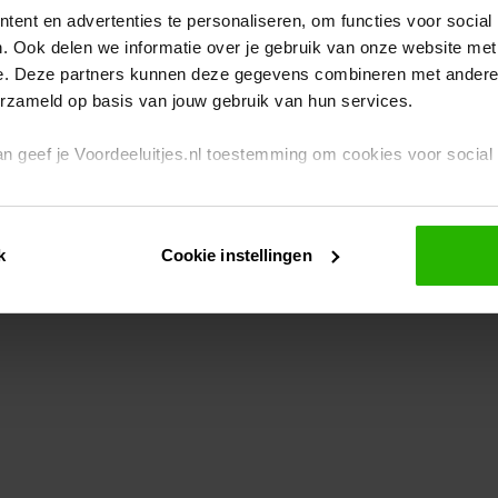
ent en advertenties te personaliseren, om functies voor social
. Ook delen we informatie over je gebruik van onze website met
eption has occurred
while loading
www.voordeeluitjes.nl
(see the br
e. Deze partners kunnen deze gegevens combineren met andere i
erzameld op basis van jouw gebruik van hun services.
 dan geef je Voordeeluitjes.nl toestemming om cookies voor socia
rivacybeleid
en
cookiebeleid
.
k
Cookie instellingen
je ook zelf instellen welke cookies worden geplaatst. Je kunt je k
id
.