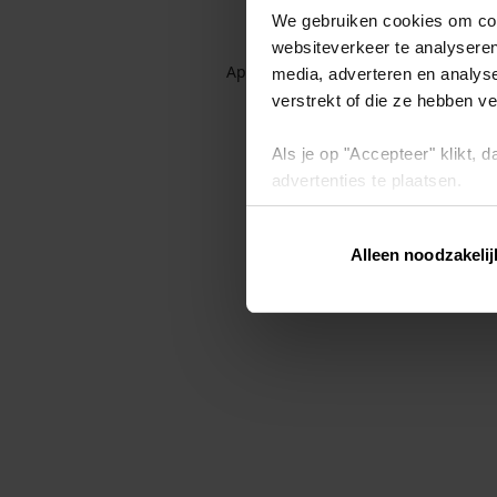
We gebruiken cookies om cont
websiteverkeer te analyseren
Application error: a client-side exc
media, adverteren en analys
verstrekt of die ze hebben v
Als je op "Accepteer" klikt,
advertenties te plaatsen.
Lees hier meer over in ons
p
Alleen noodzakelij
Via "Cookie instellingen" kun 
intrekken op ons
cookiebele