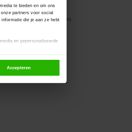
 media te bieden en om ons
 onze partners voor social
owser console for more information)
.
nformatie die je aan ze hebt
l media en gepersonaliseerde
Accepteren
euze altijd wijzigen of