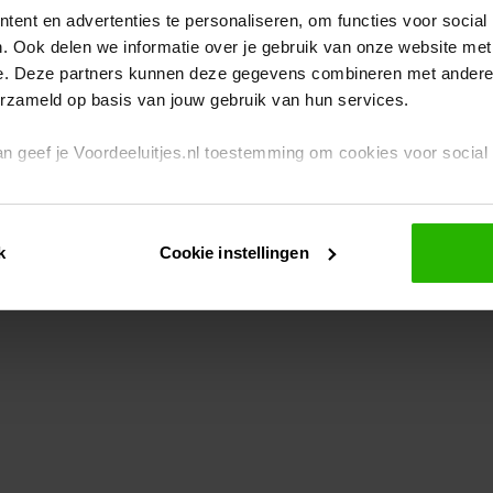
ent en advertenties te personaliseren, om functies voor social
. Ook delen we informatie over je gebruik van onze website met
eption has occurred
while loading
www.voordeeluitjes.nl
(see the br
e. Deze partners kunnen deze gegevens combineren met andere i
erzameld op basis van jouw gebruik van hun services.
 dan geef je Voordeeluitjes.nl toestemming om cookies voor socia
rivacybeleid
en
cookiebeleid
.
k
Cookie instellingen
je ook zelf instellen welke cookies worden geplaatst. Je kunt je k
id
.