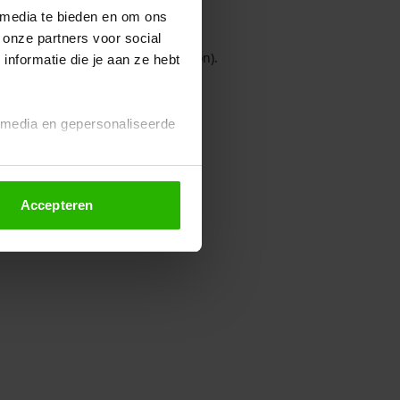
 media te bieden en om ons
 onze partners voor social
owser console for more information)
.
nformatie die je aan ze hebt
l media en gepersonaliseerde
Accepteren
euze altijd wijzigen of