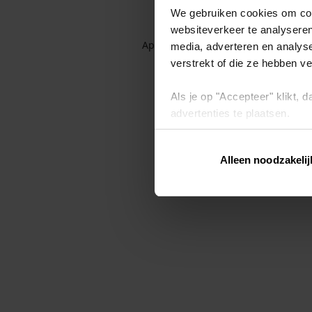
We gebruiken cookies om cont
websiteverkeer te analyseren
Application error: a client-side exc
media, adverteren en analys
verstrekt of die ze hebben v
Als je op "Accepteer" klikt,
advertenties te plaatsen.
Lees hier meer over in ons
p
Alleen noodzakelij
Via "Cookie instellingen" kun 
intrekken op ons
cookiebele