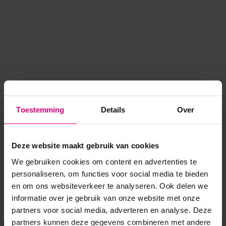
Toestemming
Details
Over
Deze website maakt gebruik van cookies
We gebruiken cookies om content en advertenties te
personaliseren, om functies voor social media te bieden
en om ons websiteverkeer te analyseren. Ook delen we
informatie over je gebruik van onze website met onze
Application error: a client-side exception has occurred
while
partners voor social media, adverteren en analyse. Deze
partners kunnen deze gegevens combineren met andere
loading
www.voordeeluitjes.nl
(see the browser console for more