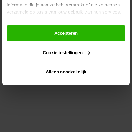
informatie die je aan ze hebt verstrekt of die ze hebben
information)
.
verzameld op basis van jouw gebruik van hun services.
Als je op "Accepteer" klikt, dan geef je Voordeeluitjes.nl
toestemming om cookies voor social media en
Accepteren
gepersonaliseerde advertenties te plaatsen.
Cookie instellingen
Lees hier meer over in ons
privacybeleid
en
cookiebeleid
.
Alleen noodzakelijk
Via "Cookie instellingen" kun je ook zelf instellen welke
cookies worden geplaatst. Je kunt je keuze altijd wijzigen
of intrekken op ons
cookiebeleid
.