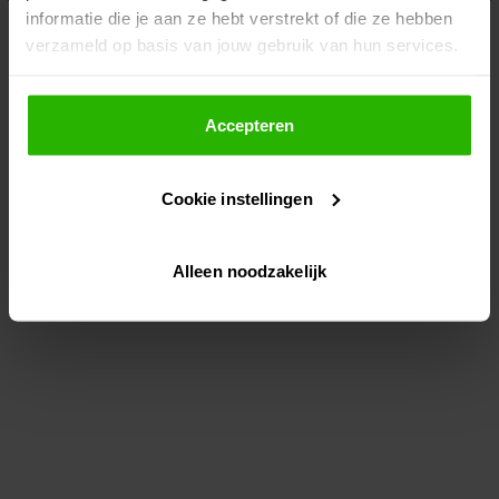
informatie die je aan ze hebt verstrekt of die ze hebben
information)
.
verzameld op basis van jouw gebruik van hun services.
Als je op "Accepteer" klikt, dan geef je Voordeeluitjes.nl
toestemming om cookies voor social media en
Accepteren
gepersonaliseerde advertenties te plaatsen.
Cookie instellingen
Lees hier meer over in ons
privacybeleid
en
cookiebeleid
.
Alleen noodzakelijk
Via "Cookie instellingen" kun je ook zelf instellen welke
cookies worden geplaatst. Je kunt je keuze altijd wijzigen
of intrekken op ons
cookiebeleid
.