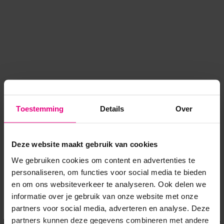
Toestemming
Details
Over
Deze website maakt gebruik van cookies
We gebruiken cookies om content en advertenties te
personaliseren, om functies voor social media te bieden
en om ons websiteverkeer te analyseren. Ook delen we
informatie over je gebruik van onze website met onze
Application error: a client-side exception has occurred
while
partners voor social media, adverteren en analyse. Deze
partners kunnen deze gegevens combineren met andere
loading
www.voordeeluitjes.nl
(see the browser console for more